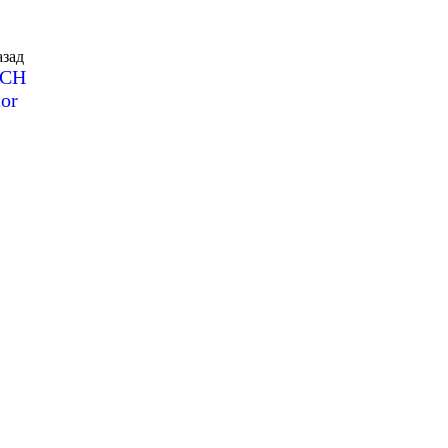
зад
SCH
or