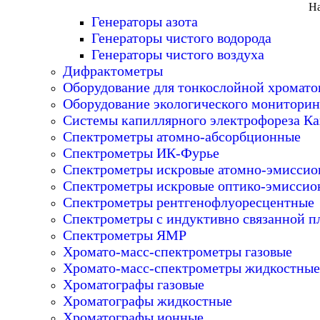
На
Генераторы азота
Генераторы чистого водорода
Генераторы чистого воздуха
Дифрактометры
Оборудование для тонкослойной хромат
Оборудование экологического мониторин
Системы капиллярного электрофореза Ка
Спектрометры атомно-абсорбционные
Спектрометры ИК-Фурье
Спектрометры искровые атомно-эмисси
Спектрометры искровые оптико-эмиссио
Спектрометры рентгенофлуоресцентные
Спектрометры с индуктивно связанной п
Спектрометры ЯМР
Хромато-масс-спектрометры газовые
Хромато-масс-спектрометры жидкостные
Хроматографы газовые
Хроматографы жидкостные
Хроматографы ионные