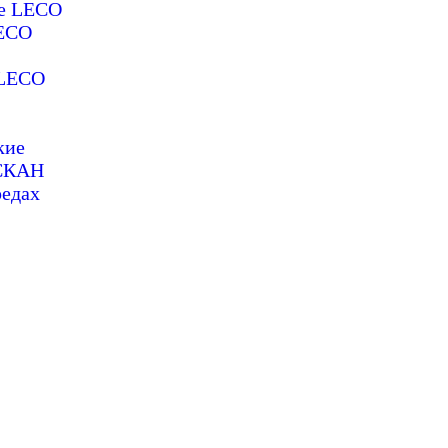
ие LECO
LECO
 LECO
кие
ОСКАН
редах