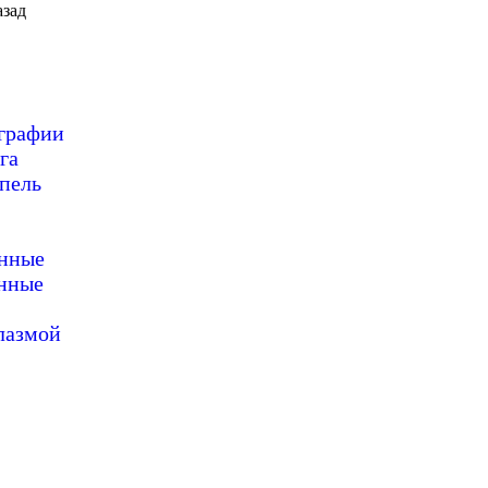
зад
ографии
га
пель
онные
нные
лазмой