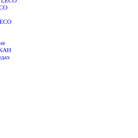
е LECO
ECO
LECO
ие
СКАН
едах