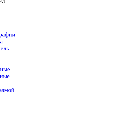
ад
графии
а
пель
нные
нные
азмой