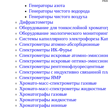
Наз
Генераторы азота
Генераторы чистого водорода
Генераторы чистого воздуха
Дифрактометры
Оборудование для тонкослойной хромато
Оборудование экологического мониторинг
Системы капиллярного электрофореза Ка
Спектрометры атомно-абсорбционные
Спектрометры ИК-Фурье
Спектрометры искровые атомно-эмиссио
Спектрометры искровые оптико-эмиссио
Спектрометры рентгенофлуоресцентные
Спектрометры с индуктивно связанной пл
Спектрометры ЯМР
Хромато-масс-спектрометры газовые
Хромато-масс-спектрометры жидкостные
Хроматографы газовые
Хроматографы жидкостные
Хроматографы ионные