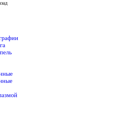
зад
ографии
га
пель
онные
нные
лазмой