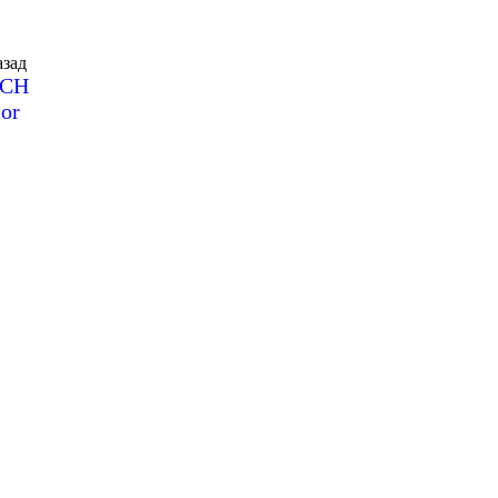
зад
SCH
or