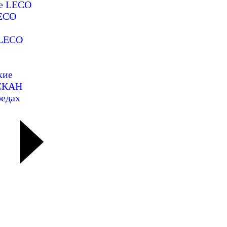
ие LECO
LECO
 LECO
кие
ОСКАН
редах