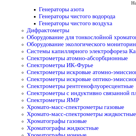
На
Генераторы азота
Генераторы чистого водорода
Генераторы чистого воздуха
Дифрактометры
Оборудование для тонкослойной хромат
Оборудование экологического мониторин
Системы капиллярного электрофореза Ка
Спектрометры атомно-абсорбционные
Спектрометры ИК-Фурье
Спектрометры искровые атомно-эмисси
Спектрометры искровые оптико-эмиссио
Спектрометры рентгенофлуоресцентные
Спектрометры с индуктивно связанной п
Спектрометры ЯМР
Хромато-масс-спектрометры газовые
Хромато-масс-спектрометры жидкостные
Хроматографы газовые
Хроматографы жидкостные
Хроматографы ионные