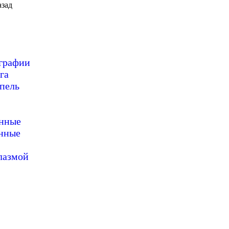
зад
ографии
га
пель
онные
нные
лазмой