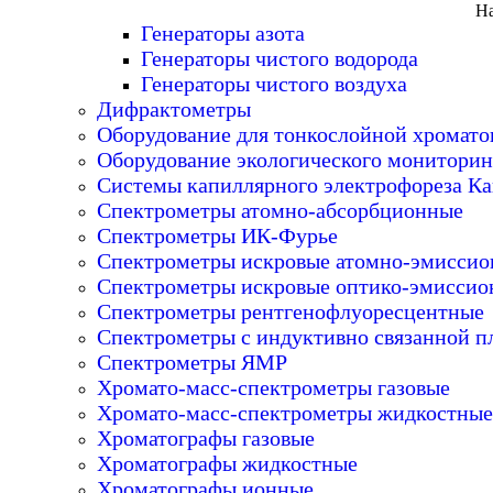
На
Генераторы азота
Генераторы чистого водорода
Генераторы чистого воздуха
Дифрактометры
Оборудование для тонкослойной хромат
Оборудование экологического мониторин
Системы капиллярного электрофореза Ка
Спектрометры атомно-абсорбционные
Спектрометры ИК-Фурье
Спектрометры искровые атомно-эмисси
Спектрометры искровые оптико-эмиссио
Спектрометры рентгенофлуоресцентные
Спектрометры с индуктивно связанной п
Спектрометры ЯМР
Хромато-масс-спектрометры газовые
Хромато-масс-спектрометры жидкостные
Хроматографы газовые
Хроматографы жидкостные
Хроматографы ионные