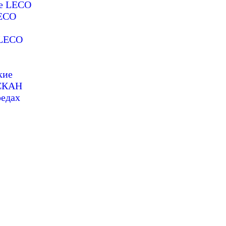
ие LECO
LECO
 LECO
кие
ОСКАН
редах