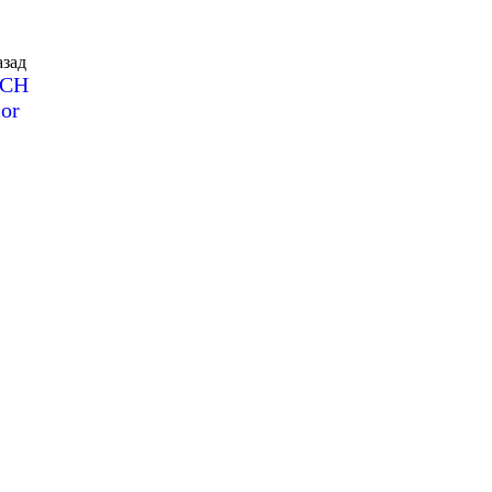
зад
SCH
or