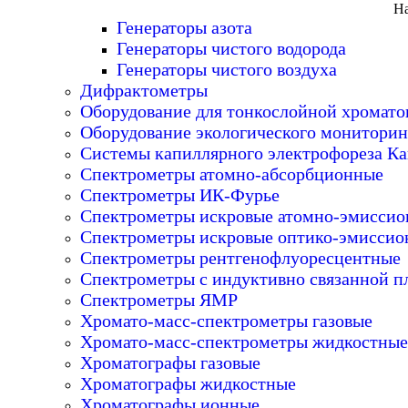
На
Генераторы азота
Генераторы чистого водорода
Генераторы чистого воздуха
Дифрактометры
Оборудование для тонкослойной хромат
Оборудование экологического мониторин
Системы капиллярного электрофореза Ка
Спектрометры атомно-абсорбционные
Спектрометры ИК-Фурье
Спектрометры искровые атомно-эмисси
Спектрометры искровые оптико-эмиссио
Спектрометры рентгенофлуоресцентные
Спектрометры с индуктивно связанной п
Спектрометры ЯМР
Хромато-масс-спектрометры газовые
Хромато-масс-спектрометры жидкостные
Хроматографы газовые
Хроматографы жидкостные
Хроматографы ионные