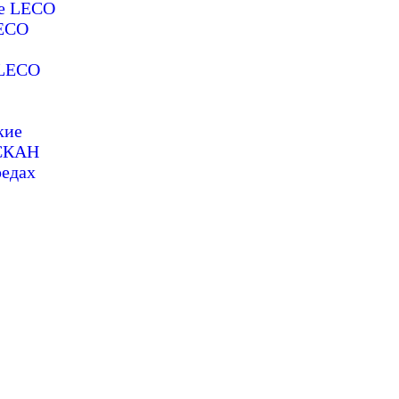
ие LECO
LECO
 LECO
кие
ОСКАН
редах