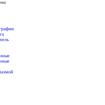
зад
ографии
га
пель
онные
нные
лазмой