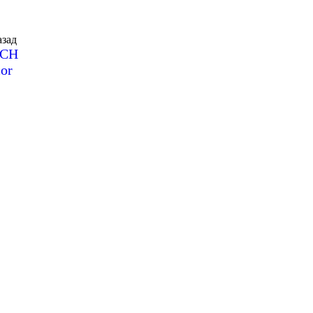
зад
SCH
or