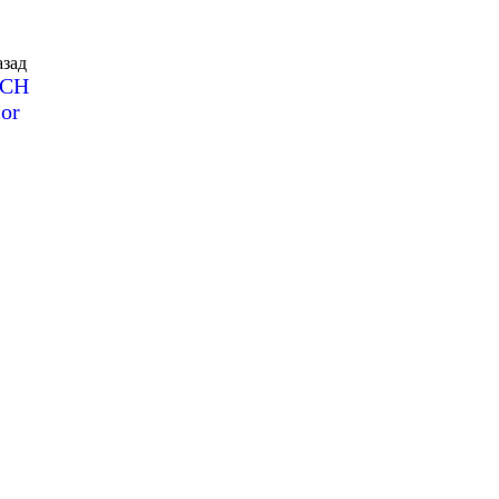
зад
SCH
or