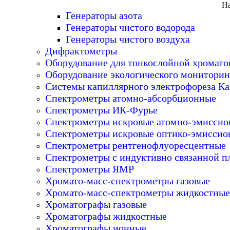
На
Генераторы азота
Генераторы чистого водорода
Генераторы чистого воздуха
Дифрактометры
Оборудование для тонкослойной хромат
Оборудование экологического мониторин
Системы капиллярного электрофореза Ка
Спектрометры атомно-абсорбционные
Спектрометры ИК-Фурье
Спектрометры искровые атомно-эмисси
Спектрометры искровые оптико-эмиссио
Спектрометры рентгенофлуоресцентные
Спектрометры с индуктивно связанной п
Спектрометры ЯМР
Хромато-масс-спектрометры газовые
Хромато-масс-спектрометры жидкостные
Хроматографы газовые
Хроматографы жидкостные
Хроматографы ионные