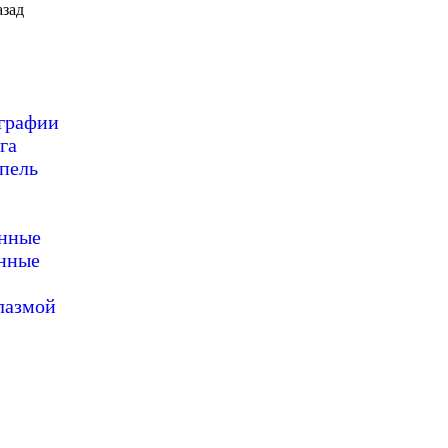
зад
ографии
га
пель
онные
нные
лазмой