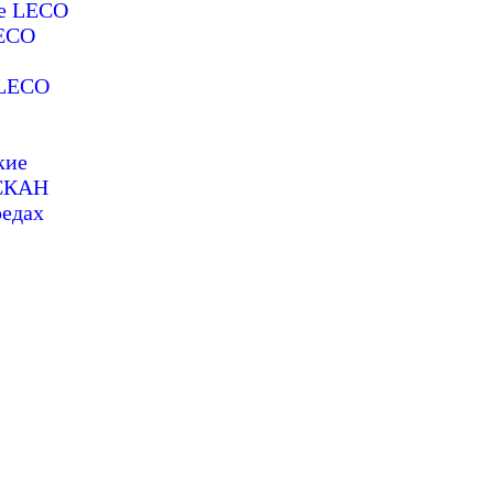
ие LECO
LECO
 LECO
кие
ОСКАН
редах