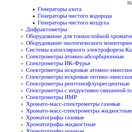
На
Генераторы азота
Генераторы чистого водорода
Генераторы чистого воздуха
Дифрактометры
Оборудование для тонкослойной хромат
Оборудование экологического мониторин
Системы капиллярного электрофореза Ка
Спектрометры атомно-абсорбционные
Спектрометры ИК-Фурье
Спектрометры искровые атомно-эмисси
Спектрометры искровые оптико-эмиссио
Спектрометры рентгенофлуоресцентные
Спектрометры с индуктивно связанной п
Спектрометры ЯМР
Хромато-масс-спектрометры газовые
Хромато-масс-спектрометры жидкостные
Хроматографы газовые
Хроматографы жидкостные
Хроматографы ионные