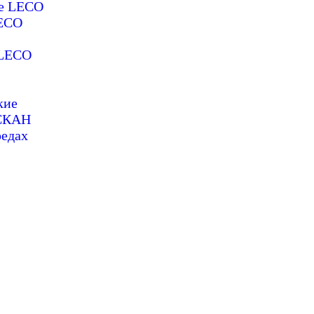
ие LECO
LECO
 LECO
кие
ОСКАН
редах