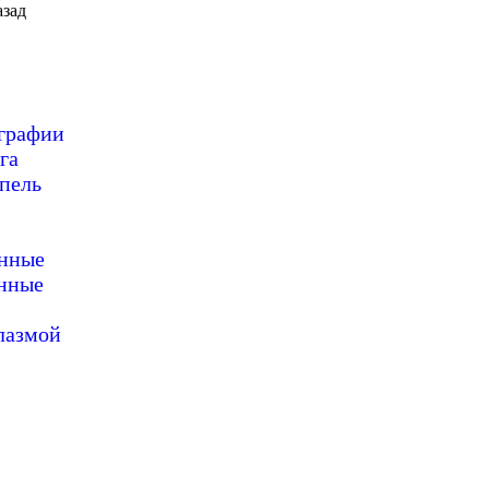
зад
ографии
га
пель
онные
нные
лазмой