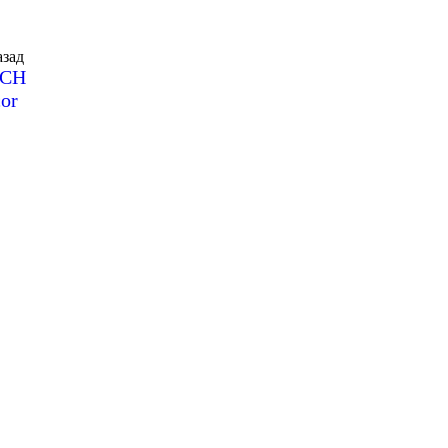
зад
SCH
or