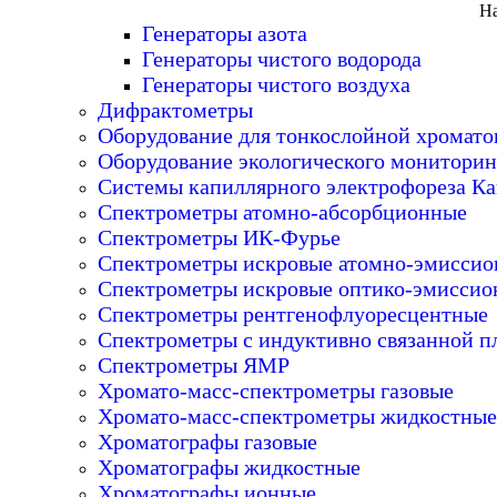
На
Генераторы азота
Генераторы чистого водорода
Генераторы чистого воздуха
Дифрактометры
Оборудование для тонкослойной хромат
Оборудование экологического мониторин
Системы капиллярного электрофореза Ка
Спектрометры атомно-абсорбционные
Спектрометры ИК-Фурье
Спектрометры искровые атомно-эмисси
Спектрометры искровые оптико-эмиссио
Спектрометры рентгенофлуоресцентные
Спектрометры с индуктивно связанной п
Спектрометры ЯМР
Хромато-масс-спектрометры газовые
Хромато-масс-спектрометры жидкостные
Хроматографы газовые
Хроматографы жидкостные
Хроматографы ионные