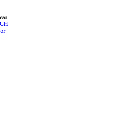
зад
SCH
or