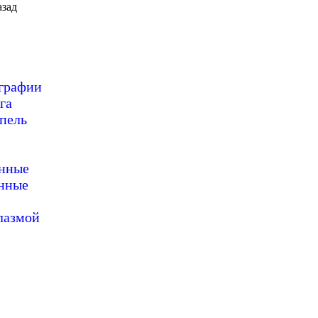
зад
ографии
га
пель
онные
нные
лазмой