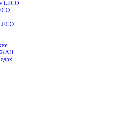
ие LECO
LECO
 LECO
кие
ОСКАН
редах