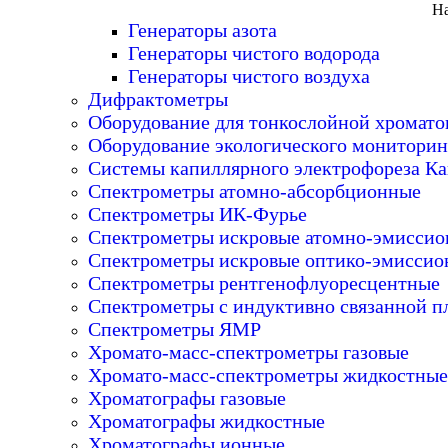
На
Генераторы азота
Генераторы чистого водорода
Генераторы чистого воздуха
Дифрактометры
Оборудование для тонкослойной хромат
Оборудование экологического мониторин
Системы капиллярного электрофореза Ка
Спектрометры атомно-абсорбционные
Спектрометры ИК-Фурье
Спектрометры искровые атомно-эмисси
Спектрометры искровые оптико-эмиссио
Спектрометры рентгенофлуоресцентные
Спектрометры с индуктивно связанной п
Спектрометры ЯМР
Хромато-масс-спектрометры газовые
Хромато-масс-спектрометры жидкостные
Хроматографы газовые
Хроматографы жидкостные
Хроматографы ионные