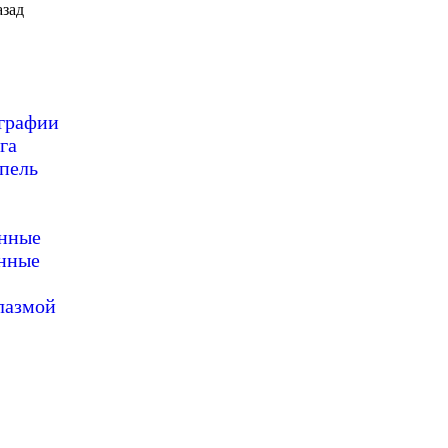
зад
ографии
га
пель
онные
нные
лазмой