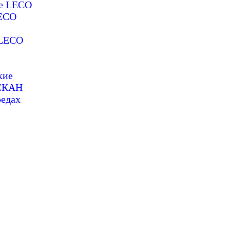
ие LECO
LECO
 LECO
кие
ОСКАН
редах