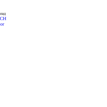
зад
SCH
or