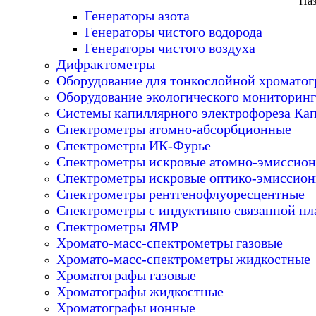
Наз
Генераторы азота
Генераторы чистого водорода
Генераторы чистого воздуха
Дифрактометры
Оборудование для тонкослойной хромато
Оборудование экологического мониторинг
Системы капиллярного электрофореза Ка
Спектрометры атомно-абсорбционные
Спектрометры ИК-Фурье
Спектрометры искровые атомно-эмиссио
Спектрометры искровые оптико-эмиссио
Спектрометры рентгенофлуоресцентные
Спектрометры с индуктивно связанной пл
Спектрометры ЯМР
Хромато-масс-спектрометры газовые
Хромато-масс-спектрометры жидкостные
Хроматографы газовые
Хроматографы жидкостные
Хроматографы ионные