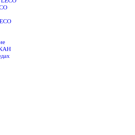
е LECO
ECO
LECO
ие
СКАН
едах