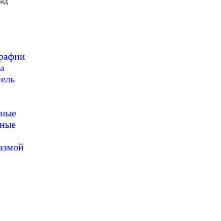
ад
графии
а
пель
нные
нные
азмой