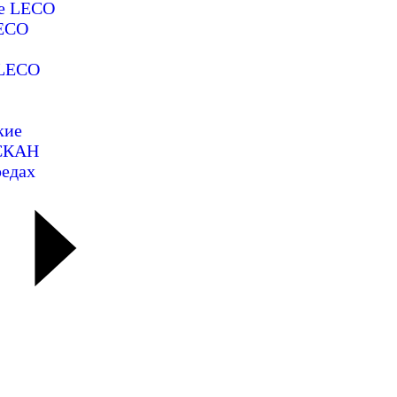
ие LECO
LECO
 LECO
кие
ОСКАН
редах