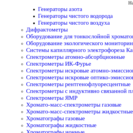
На
Генераторы азота
Генераторы чистого водорода
Генераторы чистого воздуха
Дифрактометры
Оборудование для тонкослойной хромат
Оборудование экологического мониторин
Системы капиллярного электрофореза Ка
Спектрометры атомно-абсорбционные
Спектрометры ИК-Фурье
Спектрометры искровые атомно-эмисси
Спектрометры искровые оптико-эмиссио
Спектрометры рентгенофлуоресцентные
Спектрометры с индуктивно связанной п
Спектрометры ЯМР
Хромато-масс-спектрометры газовые
Хромато-масс-спектрометры жидкостные
Хроматографы газовые
Хроматографы жидкостные
Хроматографы ионные