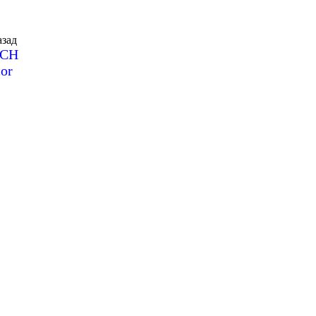
зад
SCH
or