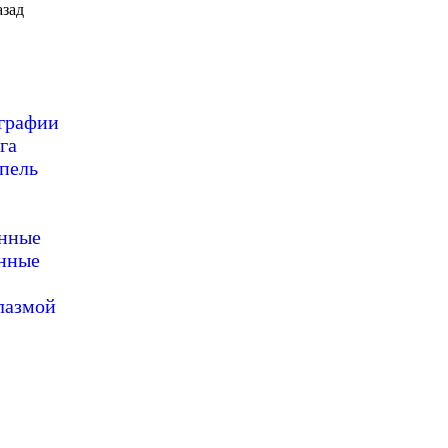
зад
ографии
га
пель
онные
нные
лазмой