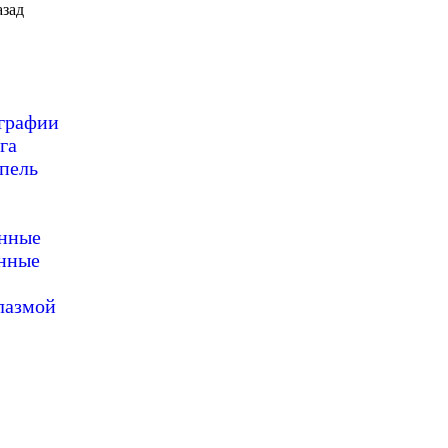
зад
ографии
га
пель
онные
нные
лазмой