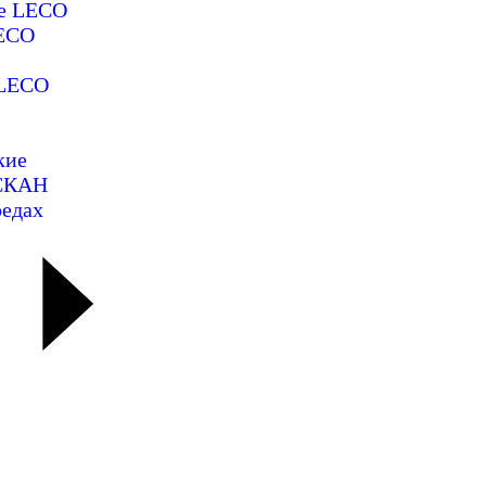
ие LECO
LECO
 LECO
кие
ОСКАН
редах