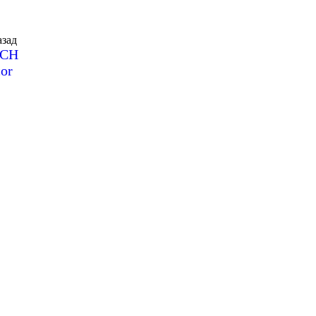
зад
SCH
or