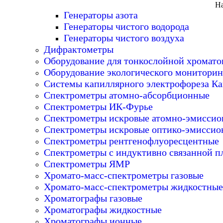
На
Генераторы азота
Генераторы чистого водорода
Генераторы чистого воздуха
Дифрактометры
Оборудование для тонкослойной хромат
Оборудование экологического мониторин
Системы капиллярного электрофореза Ка
Спектрометры атомно-абсорбционные
Спектрометры ИК-Фурье
Спектрометры искровые атомно-эмисси
Спектрометры искровые оптико-эмиссио
Спектрометры рентгенофлуоресцентные
Спектрометры с индуктивно связанной п
Спектрометры ЯМР
Хромато-масс-спектрометры газовые
Хромато-масс-спектрометры жидкостные
Хроматографы газовые
Хроматографы жидкостные
Хроматографы ионные