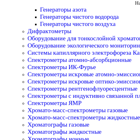
На
Генераторы азота
Генераторы чистого водорода
Генераторы чистого воздуха
Дифрактометры
Оборудование для тонкослойной хромат
Оборудование экологического мониторин
Системы капиллярного электрофореза Ка
Спектрометры атомно-абсорбционные
Спектрометры ИК-Фурье
Спектрометры искровые атомно-эмисси
Спектрометры искровые оптико-эмиссио
Спектрометры рентгенофлуоресцентные
Спектрометры с индуктивно связанной п
Спектрометры ЯМР
Хромато-масс-спектрометры газовые
Хромато-масс-спектрометры жидкостные
Хроматографы газовые
Хроматографы жидкостные
Хроматографы ионные