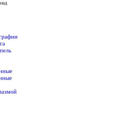
зад
ографии
га
пель
онные
нные
лазмой