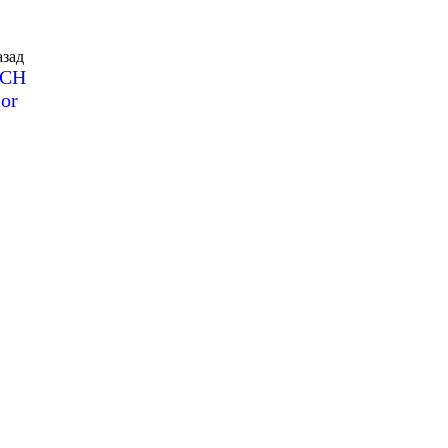
зад
SCH
or