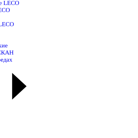
ие LECO
LECO
 LECO
кие
ОСКАН
редах