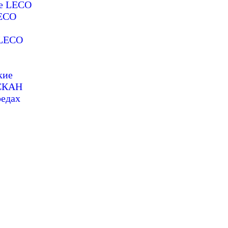
ие LECO
LECO
 LECO
кие
ОСКАН
редах