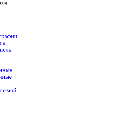
зад
ографии
га
пель
онные
нные
лазмой