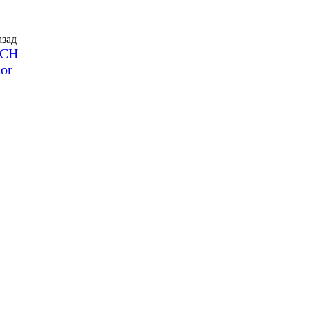
зад
SCH
or