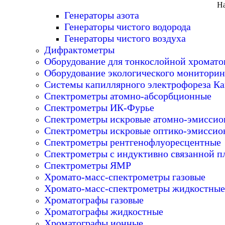
На
Генераторы азота
Генераторы чистого водорода
Генераторы чистого воздуха
Дифрактометры
Оборудование для тонкослойной хромат
Оборудование экологического мониторин
Системы капиллярного электрофореза Ка
Спектрометры атомно-абсорбционные
Спектрометры ИК-Фурье
Спектрометры искровые атомно-эмисси
Спектрометры искровые оптико-эмиссио
Спектрометры рентгенофлуоресцентные
Спектрометры с индуктивно связанной п
Спектрометры ЯМР
Хромато-масс-спектрометры газовые
Хромато-масс-спектрометры жидкостные
Хроматографы газовые
Хроматографы жидкостные
Хроматографы ионные