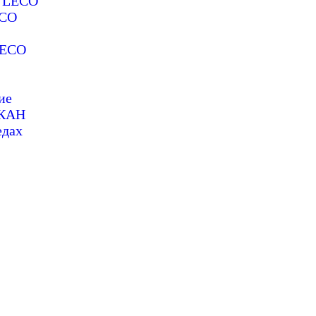
е LECO
ECO
LECO
ие
СКАН
едах