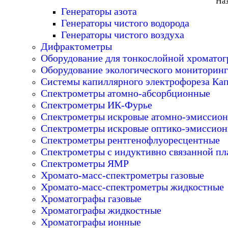
Наз
Генераторы азота
Генераторы чистого водорода
Генераторы чистого воздуха
Дифрактометры
Оборудование для тонкослойной хромато
Оборудование экологического мониторинг
Системы капиллярного электрофореза Ка
Спектрометры атомно-абсорбционные
Спектрометры ИК-Фурье
Спектрометры искровые атомно-эмиссио
Спектрометры искровые оптико-эмиссио
Спектрометры рентгенофлуоресцентные
Спектрометры с индуктивно связанной пл
Спектрометры ЯМР
Хромато-масс-спектрометры газовые
Хромато-масс-спектрометры жидкостные
Хроматографы газовые
Хроматографы жидкостные
Хроматографы ионные